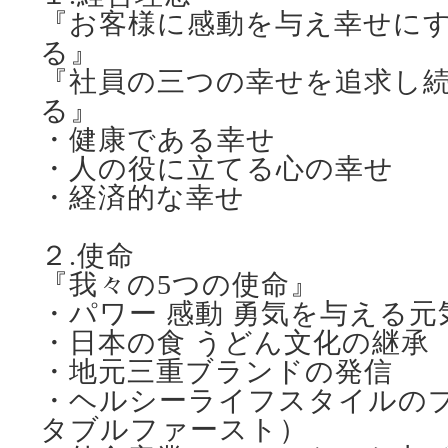
『お客様に感動を与え幸せに
る』
『社員の三つの幸せを追求し
る』
・健康である幸せ
・人の役に立てる心の幸せ
・経済的な幸せ
２.使命
『我々の5つの使命』
・パワー 感動 勇気を与える元
・日本の食 うどん文化の継承
・地元三重ブランドの発信
・ヘルシーライフスタイルの
タブルファースト）