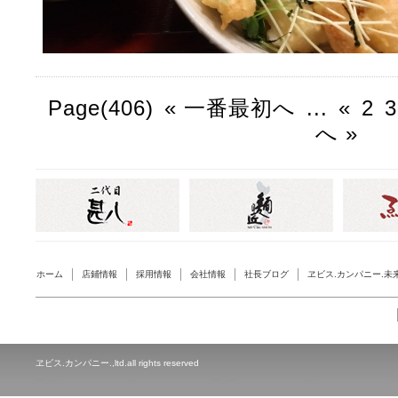
Page(406)
« 一番最初へ
...
«
2
3
へ »
ホーム
店鋪情報
採用情報
会社情報
社長ブログ
ヱビス.カンパニー.未
ヱビス.カンパニー.,ltd.all rights reserved