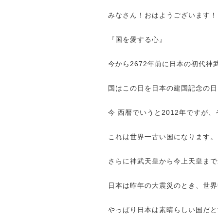
みなさん！おはようございます！
『国を愛する心』
今から
2672
年前に日本の初代神
国はこの日を日本の建国記念の日
今 西暦でいうと
2012
年ですが、
これは世界一古い国になります。
さらに神武天皇から今上天皇まで
日本は昨年の大震災のとき、世界
やっぱり日本は素晴らしい国だと