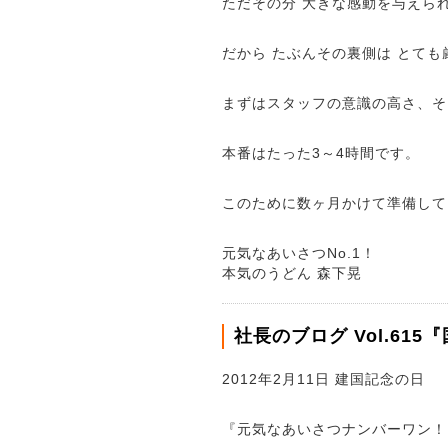
ただその分 大きな感動を与えら
だから たぶんその裏側は とて
まずはスタッフの意識の高さ、そ
本番はたった
3
～
4
時間です。
このために数ヶ月かけて準備して
元気なあいさつ
No.1
！
本気のうどん 森下晃
社長のブログ Vol.61
2012
年
2
月
11
日 建国記念の日
『元気なあいさつナンバーワン！