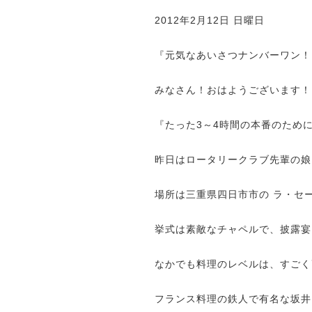
2012
年
2
月
12
日 日曜日
『元気なあいさつナンバーワン！
みなさん！おはようございます！
『たった
3
～
4
時間の本番のため
昨日はロータリークラブ先輩の娘
場所は三重県四日市市の ラ・セ
挙式は素敵なチャペルで、披露宴
なかでも料理のレベルは、すごく
フランス料理の鉄人で有名な坂井