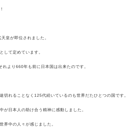
！
武天皇が即位されました。
として定めています。
それより
660
年も前に日本国は出来たのです。
途切れることなく
125
代続いているのも世界だたひとつの国です。
中が日本人の助け合う精神に感動しました。
世界中の人々が感じました。